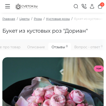
0
Главная
Цветы
Розы
Кустовые розы
Букет из кустовых р
Букет из кустовых роз "Дориан"
0
0
е про товар
Описание
Отзывы
Вопрос - ответ
TOP