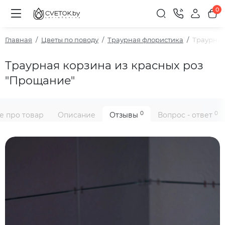
0
Главная
Цветы по поводу
Траурная флористика
Траурная
Траурная корзина из красных роз
"Прощание"
0
0
е про товар
Описание
Отзывы
Вопрос - ответ